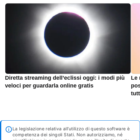
Diretta streaming dell’eclissi oggi: i modi più
Le 
veloci per guardarla online gratis
pos
tut
La legislazione relativa all’utilizzo di questo software è
competenza dei singoli Stati. Non autorizziamo, né