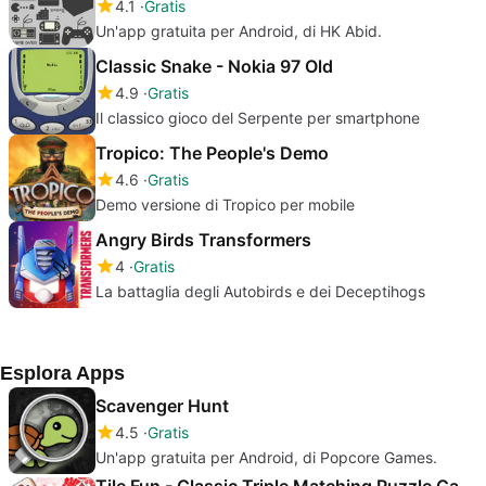
4.1
Gratis
Un'app gratuita per Android, di HK Abid.
Classic Snake - Nokia 97 Old
4.9
Gratis
Il classico gioco del Serpente per smartphone
Tropico: The People's Demo
4.6
Gratis
Demo versione di Tropico per mobile
Angry Birds Transformers
4
Gratis
La battaglia degli Autobirds e dei Deceptihogs
Esplora Apps
Scavenger Hunt
4.5
Gratis
Un'app gratuita per Android, di Popcore Games.
Tile Fun - Classic Triple Matching Puzzle Game