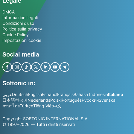
Legale
DMCA
Informazioni legali
Condizioni d’uso
Politica sulla privacy
Cookie Policy
Impostazioni cookie
Social media
Softonic in:
عربي
Deutsch
English
Español
Français
Bahasa Indonesia
Italiano
日本語
한국어
Nederlands
Polski
Português
Русский
Svenska
ภาษาไทย
Türkçe
Tiếng Việt
中文
Copyright SOFTONIC INTERNATIONAL S.A.
© 1997–2026 — Tutti i diritti riservati