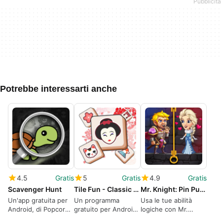
Potrebbe interessarti anche
4.5
Gratis
5
Gratis
4.9
Gratis
Scavenger Hunt
Tile Fun - Classic Triple Matching Puzzle Game
Mr. Knight: Pin Puzzles
Un'app gratuita per
Un programma
Usa le tue abilità
Android, di Popcore
gratuito per Android,
logiche con Mr.
Games.
realizzato da Mint
Knight: Pin Puzzles