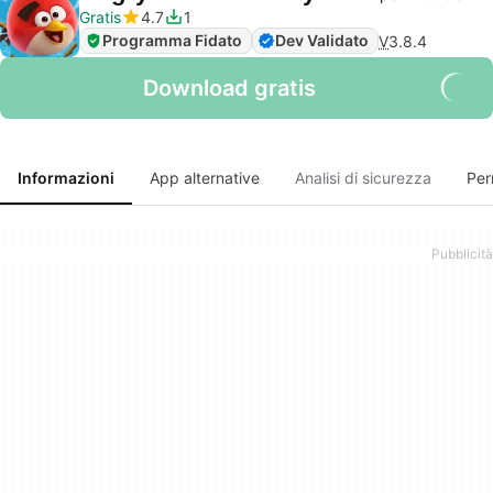
Gratis
4.7
1
Programma Fidato
Dev Validato
V
3.8.4
Download gratis
Informazioni
App alternative
Analisi di sicurezza
Per